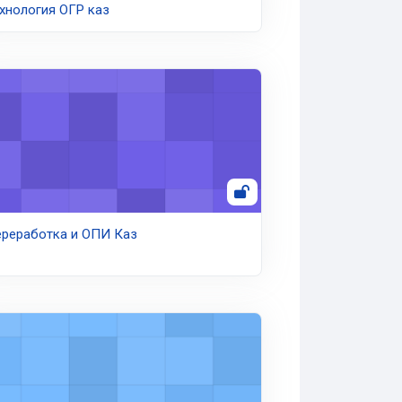
хнология ОГР каз
реработка и ОПИ Каз
реработка и ОПИ Каз
сурсосберегающие и малоотходные технологии КАЗ