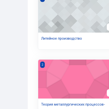
Литейное производство
Теория металлургических процессов- оч
2
Теория металлургических процессов-