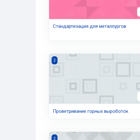
Стандартизация для металлургов
Проветривание горных выроботок
2
Проветривание горных выроботок
Литейное производство
2