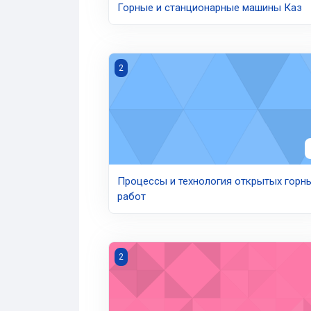
Горные и станционарные машины Каз
Процессы и технология открытых горны
2
Процессы и технология открытых горн
работ
Стандартизация для металлургов
2