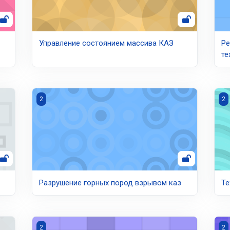
Управление состоянием массива КАЗ
Ре
те
Разрушение горных пород взрывом каз
Те
2
2
Разрушение горных пород взрывом каз
Те
Разливка и внепечная обработка стали
Тео
2
2