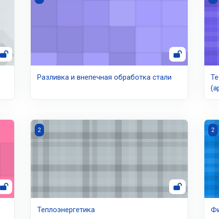
Разливка и внепечная обработка стали
Те
(а
н
Теплоэнергетика
Фи
2
2
Теплоэнергетика
Фи