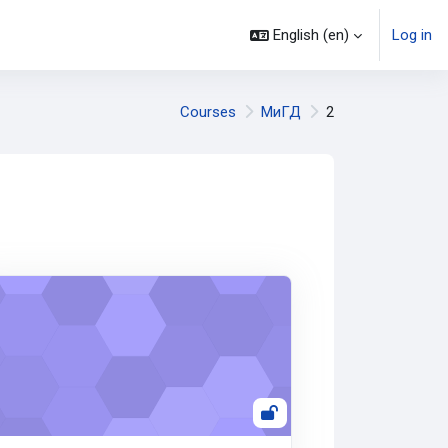
English ‎(en)‎
Log in
Courses
МиГД
2
хнология ОГР каз