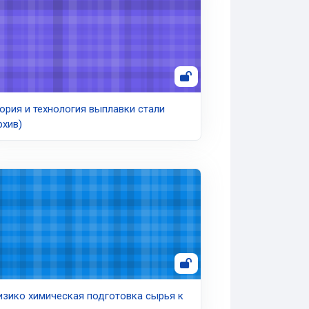
ория и технология выплавки стали
рхив)
зико химическая подготовка сырья к металлургическим проце
зико химическая подготовка сырья к