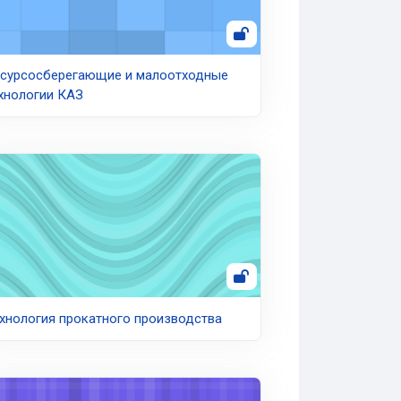
сурсосберегающие и малоотходные
хнологии КАЗ
хнология прокатного производства
хнология прокатного производства
рия и технология выплавки стали (архив)